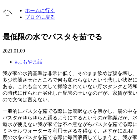
ホームに行く
ブログに戻る
最低限の水でパスタを茹でる
2021.01.09
#よもやま話
我が家の水質基準は非常に低く、そのまま飲めば腹を壊し、
多少沸騰させたところで何も変わらないという悲しい状況に
ある。これも全て大して掃除されていない貯水タンクと昭和
の時代に作られた劣化した配管のせいなのだが、家賃が安い
ので文句は言えない。
一般的にパスタを茹でる際には潤沢な水を沸かし、湯の中を
パスタがゆらゆらと踊るようにするというのが常識だが、水
道水が使えない我が家では不本意ながらパスタを茹でる際に
ミネラルウォーターを利用せざるを得なく、さすがに2L程
度の水をパスタを茹でる際に毎回浪費してしまうと、我が家