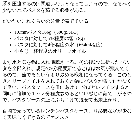
系を圧迫するのは間違いなしとなってしまうので、なるべく
少ない水でパスタを茹でる必要がある。
だいたいこれくらいの分量で茹でている
1.6mmパスタ166g（500gの1/3）
パスタに対して5%程度の塩（8g）
パスタに対して4倍程度の水（664ml程度）
小さじ一杯程度のオリーブオイル
まず水と塩を鍋に入れ沸騰させる。その後2つに折ったパス
タを全部入れ、規定の9分程度茹でるとほぼ水気が飛んでく
るので、茹でるというより炒める様相になってくる。このと
きオリーブオイルを入れておくと鍋にパスタが張り付かなく
て良い。パスタソースを皿にあけて1分ほどレンチンすると
同時に追加で１～２分程度炒めるといい感じに茹で上がるの
で、パスタソースの上にぶちまけて混ぜて出来上がり。
百均で売っているレンチンパスタケースより必要な水が少な
く美味しくできるのでオススメ。