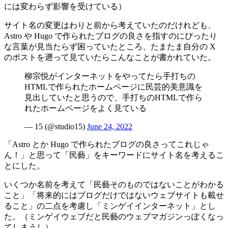
には変わらず影響を受けている）
サイト名の変更はわりと前から考えていたのだけれども、
Astro や Hugo で作られたブログの良さを指すのにぴったり
な言葉が見当たらず困っていたところ、たまたま自分の X
のポストを遡って見ていたらこんなことが書かれていた。
柳宗悦がインターネットをやってたら手打ちの
HTMLで作られたホームページに民芸的美意識を
見出していたと思うので、手打ちのHTMLで作ら
れたホームページをよく見ている
— 15 (@studio15)
June 24, 2022
「Astro とか Hugo で作られたブログの良さってこれじゃ
ん！」と思って「民藝」をキーワードにサイト名を考えるこ
とにした。
いくつか名前を考えて「民藝そのものではないことがわかる
こと」「将来的にはブログだけではないウェブサイトも載せ
ること」の二点を考慮し「ミンゲイインターネット」とし
た。（ミンゲイウェブだと民藝のウェブマガジンっぽくなっ
てしまうし）