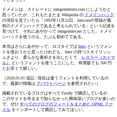
ドメインは、ストレートに mingeiinternet.com にしようかと
思っていたが、これもたまたま Wikipedia の
ドメインハック
の項目を見ていたら「1992年11月22日、inter.netの登録が最
初のドメインハックであると考えられている」という記述を
見つけて、それにあやかって mingeiinter.net とした。ドメイ
ンハックを使うのも、たぶん初めてである。
本当はさらにあやかって、ロゴタイプは
Inter
というフォン
トを使おうかと思ったけれども、Inter の持つスタイリッシ
ュさより、柔らかな素朴さを出したくて、
レスラー（カドマ
ル）
というフォントを使うことにした。有償版でも 500 円
とお安くて嬉しい。
（2026.01.01 追記 : 現在は違うフォントを利用しているの
で、最新の情報は
アバウトページ
を参照されたい）
掲載されているブログはすべて Feedly で購読しているが、
このサイトを作るまで知らなかった興味深いブログが多いの
で、ぜひ
すべてのブログのフィードをまとめた OPML ファ
イル
をインポートして購読してみてほしい。