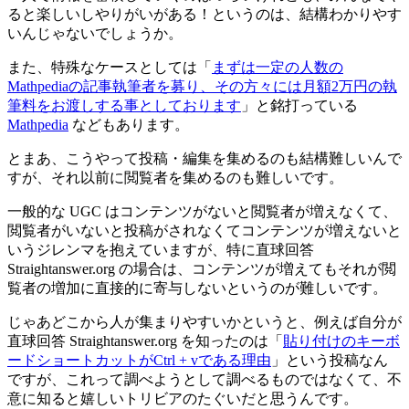
ると楽しいしやりがいがある！というのは、結構わかりやす
いんじゃないでしょうか。
また、特殊なケースとしては「
まずは一定の人数の
Mathpediaの記事執筆者を募り、その方々には月額2万円の執
筆料をお渡しする事としております
」と銘打っている
Mathpedia
などもあります。
とまあ、こうやって投稿・編集を集めるのも結構難しいんで
すが、それ以前に閲覧者を集めるのも難しいです。
一般的な UGC はコンテンツがないと閲覧者が増えなくて、
閲覧者がいないと投稿がされなくてコンテンツが増えないと
いうジレンマを抱えていますが、特に直球回答
Straightanswer.org の場合は、コンテンツが増えてもそれが閲
覧者の増加に直接的に寄与しないというのが難しいです。
じゃあどこから人が集まりやすいかというと、例えば自分が
直球回答 Straightanswer.org を知ったのは「
貼り付けのキーボ
ードショートカットがCtrl + vである理由
」という投稿なん
ですが、これって調べようとして調べるものではなくて、不
意に知ると嬉しいトリビアのたぐいだと思うんです。