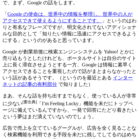
で、まず、Google の話をします。
「
Google の使命は、世界中の情報を整理し、世界中の人が
アクセスできて使えるようにすることです。
」というのはわ
りと有名なフレーズですが、明文化されてないアディショナ
ルな目的として「知りたい情報に迅速にアクセスできるよう
にする」というのがあると思っています。
Google が創業前後に検索エンジンシステムを Yahoo! とかに
売り込もうとしたけれども、ポータルサイトは自分のサイト
上に長く滞在させようとする一方、Google は情報に素早く
アクセスできることを重視したので話がまとまらなかったと
いう話があるそうです。（というのを最近とある
インター
ネットの記事の有料部分
で知りました）
まあ、そんな話を持ち出すまでもなく、使っている人が非常
[要出典]
に少ない
「I’m Feeling Lucky」機能を未だにトップペ
ージに備えているんですから、一発で回答にたどり着きたい
という夢はまだ潰えていないのでしょう。
広告で売上を立てているグーグルが、広告を全く見ることな
く検索機能を利用できる手段を未だに残してしてるのはめち