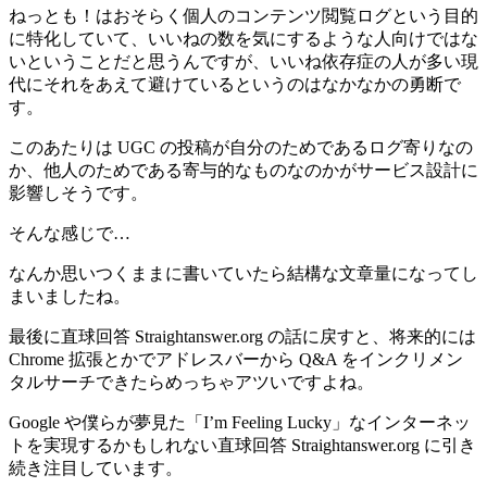
ねっとも！はおそらく個人のコンテンツ閲覧ログという目的
に特化していて、いいねの数を気にするような人向けではな
いということだと思うんですが、いいね依存症の人が多い現
代にそれをあえて避けているというのはなかなかの勇断で
す。
このあたりは UGC の投稿が自分のためであるログ寄りなの
か、他人のためである寄与的なものなのかがサービス設計に
影響しそうです。
そんな感じで…
なんか思いつくままに書いていたら結構な文章量になってし
まいましたね。
最後に直球回答 Straightanswer.org の話に戻すと、将来的には
Chrome 拡張とかでアドレスバーから Q&A をインクリメン
タルサーチできたらめっちゃアツいですよね。
Google や僕らが夢見た「I’m Feeling Lucky」なインターネッ
トを実現するかもしれない直球回答 Straightanswer.org に引き
続き注目しています。