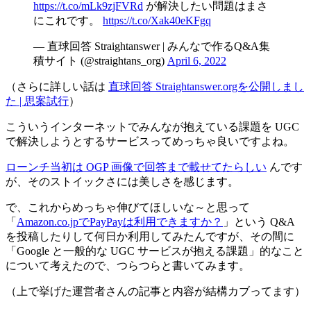
https://t.co/mLk9zjFVRd
が解決したい問題はまさ
にこれです。
https://t.co/Xak40eKFgq
— 直球回答 Straightanswer | みんなで作るQ&A集
積サイト (@straightans_org)
April 6, 2022
（さらに詳しい話は
直球回答 Straightanswer.orgを公開しまし
た | 思案試行
）
こういうインターネットでみんなが抱えている課題を UGC
で解決しようとするサービスってめっちゃ良いですよね。
ローンチ当初は OGP 画像で回答まで載せてたらしい
んです
が、そのストイックさには美しさを感じます。
で、これからめっちゃ伸びてほしいな～と思って
「
Amazon.co.jpでPayPayは利用できますか？
」という Q&A
を投稿したりして何日か利用してみたんですが、その間に
「Google と一般的な UGC サービスが抱える課題」的なこと
について考えたので、つらつらと書いてみます。
（上で挙げた運営者さんの記事と内容が結構カブってます）